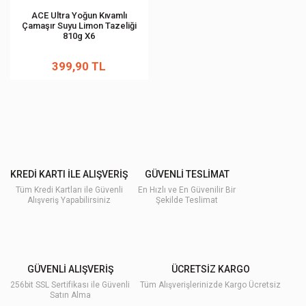
ACE Ultra Yoğun Kıvamlı
Çamaşır Suyu Limon Tazeliği
810g X6
399,90 TL
KREDİ KARTI İLE ALIŞVERİŞ
GÜVENLİ TESLİMAT
Tüm Kredi Kartları ile Güvenli
En Hızlı ve En Güvenilir Bir
Alışveriş Yapabilirsiniz
Şekilde Teslimat
GÜVENLİ ALIŞVERİŞ
ÜCRETSİZ KARGO
256bit SSL Sertifikası ile Güvenli
Tüm Alışverişlerinizde Kargo Ücretsiz
Satın Alma