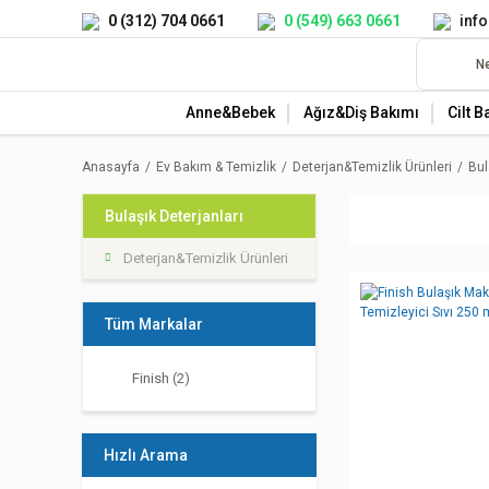
0 (312) 704 0661
0 (549) 663 0661
inf
Anne&Bebek
Ağız&Diş Bakımı
Cilt B
Anasayfa
Ev Bakım & Temizlik
Deterjan&Temizlik Ürünleri
Bul
Bulaşık Deterjanları
Deterjan&Temizlik Ürünleri
Tüm Markalar
Finish (2)
Hızlı Arama