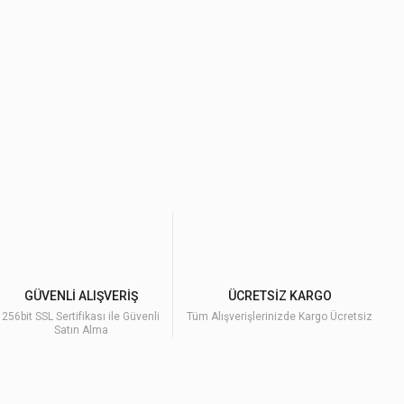
GÜVENLİ ALIŞVERİŞ
ÜCRETSİZ KARGO
256bit SSL Sertifikası ile Güvenli
Tüm Alışverişlerinizde Kargo Ücretsiz
Satın Alma