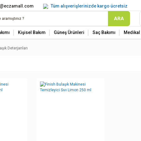
o@eczamall.com
Tüm alışverişlerinizde kargo ücretsiz
ARA
akımı
Kişisel Bakım
Güneş Ürünleri
Saç Bakımı
Medikal 
aşık Deterjanları