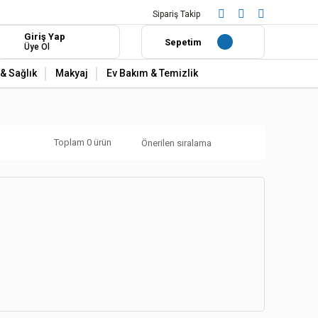
Sipariş Takip
Giriş Yap
Sepetim
Üye Ol
& Sağlık
Makyaj
Ev Bakım & Temizlik
Toplam 0 ürün