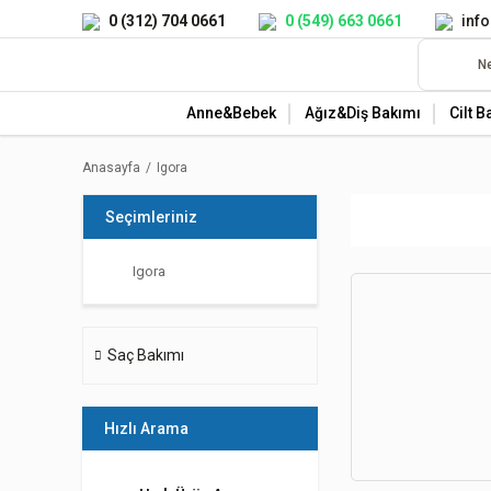
0 (312) 704 0661
0 (549) 663 0661
inf
Anne&Bebek
Ağız&Diş Bakımı
Cilt B
Anasayfa
Igora
Seçimleriniz
Igora
Saç Bakımı
Hızlı Arama