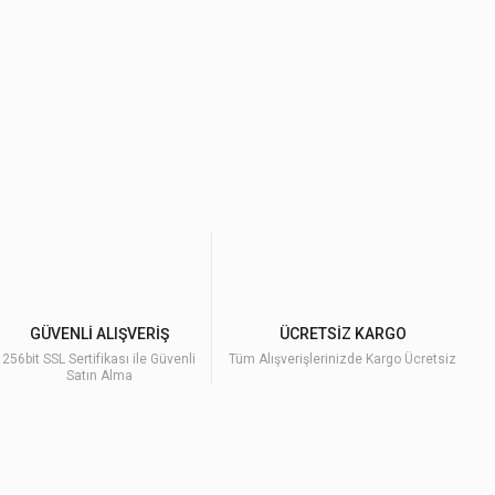
GÜVENLİ ALIŞVERİŞ
ÜCRETSİZ KARGO
256bit SSL Sertifikası ile Güvenli
Tüm Alışverişlerinizde Kargo Ücretsiz
Satın Alma