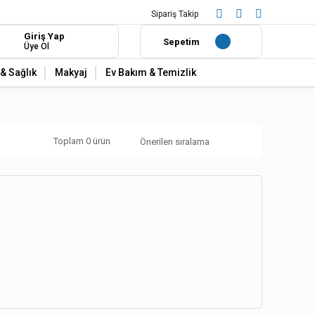
Sipariş Takip
Giriş Yap
Sepetim
Üye Ol
& Sağlık
Makyaj
Ev Bakım & Temizlik
Toplam 0 ürün