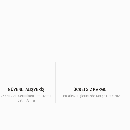
GÜVENLİ ALIŞVERİŞ
ÜCRETSİZ KARGO
256bit SSL Sertifikası ile Güvenli
Tüm Alışverişlerinizde Kargo Ücretsiz
Satın Alma