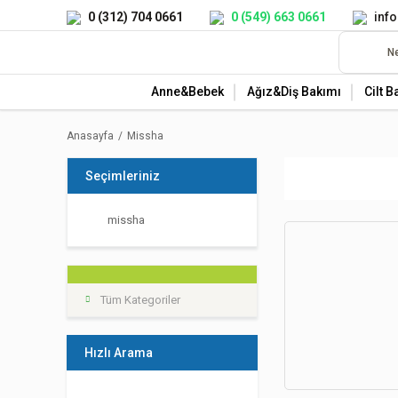
0 (312) 704 0661
0 (549) 663 0661
inf
Anne&Bebek
Ağız&Diş Bakımı
Cilt B
Anasayfa
Missha
Seçimleriniz
missha
Tüm Kategoriler
Hızlı Arama